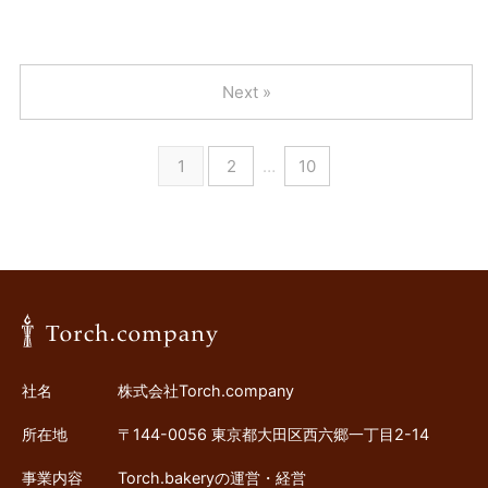
Next »
1
2
…
10
社名
株式会社Torch.company
所在地
〒144-0056 東京都大田区西六郷一丁目2-14
事業内容
Torch.bakeryの運営・経営