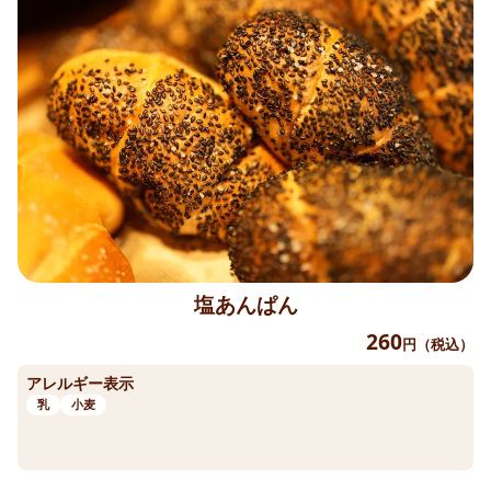
塩あんぱん
260
円（税込）
アレルギー表示
乳
小麦