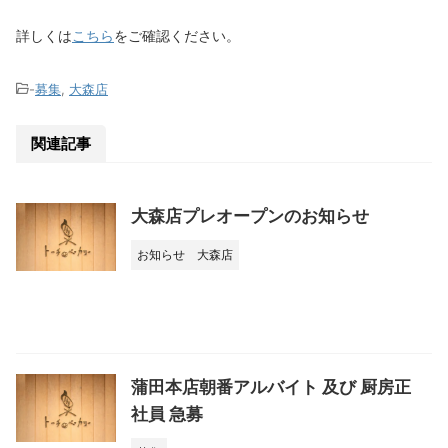
詳しくは
こちら
をご確認ください。
-
募集
,
大森店
関連記事
大森店プレオープンのお知らせ
お知らせ
大森店
蒲田本店朝番アルバイト 及び 厨房正
社員 急募